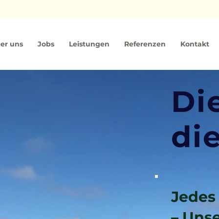
er uns
Jobs
Leistungen
Referenzen
Kontakt
Di
di
Jedes 
– Uns