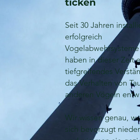
ticken
Seit 30 Jahren installi
erfolgreich
Vogelabwehrsysteme
haben in dieser Zeit 
tiefgreifendes Verstän
das Verhalten von T
anderen Vögeln entwi
Wir wissen genau, w
sich bevorzugt nieder