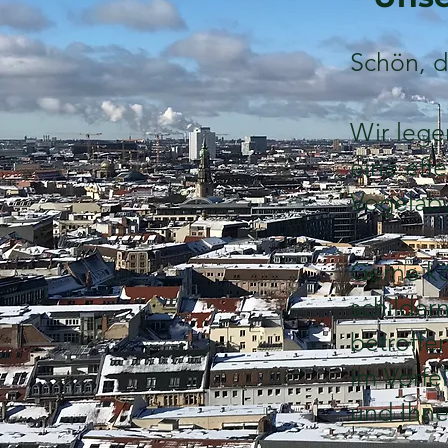
Schön, d
Wir lege
eine eff
Vogelabw
Gerne kö
schilder
betroffe
im Vorfe
und Ihne