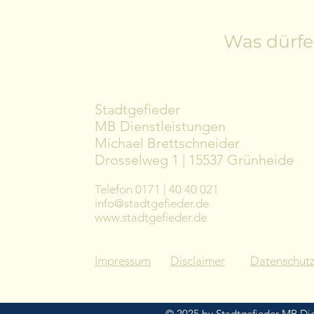
Wir sin
Was dürfen
Stadtgefieder
MB Dienstleistungen
Michael Brettschneider
Drosselweg 1 | 15537 Grünheide
Telefon 0171 | 40 40 021
info@stadtgefieder.de
www.stadtgefieder.de
Impressum
Disclaimer
Datenschut
© 2025 by Stadtgefieder MB Die